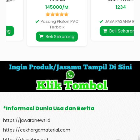
145000/M
1234
Pasang Plafon PVC
JASA PASANG IKLAN
Terbaik
Beli Sekarang
Beli Sekarang
*Informasi Dunia Usa dan Berita
https://jawaranews.id
https://cekhargamaterial.com
https://duniabaca.id