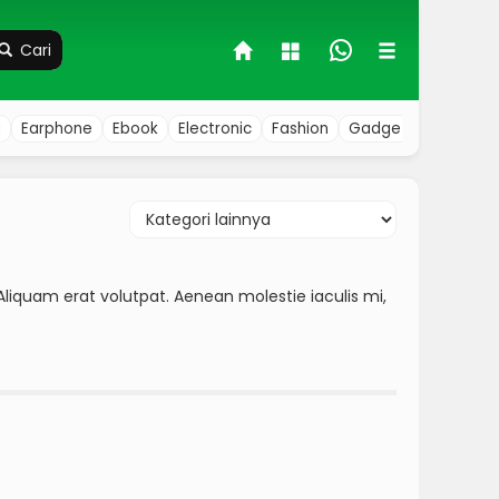
Cari
a
Earphone
Ebook
Electronic
Fashion
Gadget
Hobby
Aliquam erat volutpat. Aenean molestie iaculis mi,