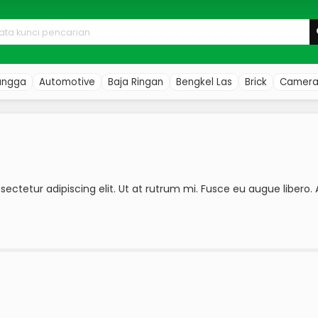
angga
Automotive
Baja Ringan
Bengkel Las
Brick
Camer
ectetur adipiscing elit. Ut at rutrum mi. Fusce eu augue libero. 