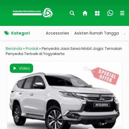
Kategori
Accessories
Asisten Rumah Tangga
Au
Beranda
»
Produk
»
Penyedia Jasa Sewa Mobil Jogja: Temukan
Penyedia Terbaik di Yogyakarta
Video