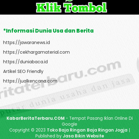
*Informasi Dunia Usa dan Berita
https://jawaranews.id
https://cekhargamaterial.com
https://duniabaca.id
Artikel SEO Friendly
https://jualkencana.com
KabarBeritaTerbaru.COM
- Tempat Pasang Iklan Online Di
Google
Copyright © 2023
Toko Baja Ringan
Baja Ringan Jogja
|
Published by
Jasa Bikin Website