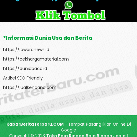
*Informasi Dunia Usa dan Berita
https://jawaranews.id
https://cekhargamaterial.com
https://duniabaca.id
Artikel SEO Friendly
https://jualkencana.com
KabarBeritaTerbaru.COM
- Tempat Pasang Iklan Online Di
Google
Copyright © 2023
Toko Baja Ringan
Baja Ringan Jogja
|