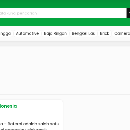
angga
Automotive
Baja Ringan
Bengkel Las
Brick
Camer
ndonesia
ia – Baterai adalah salah satu