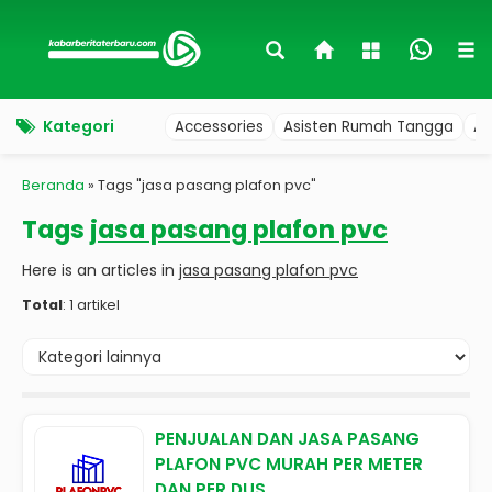
Kategori
Accessories
Asisten Rumah Tangga
Au
Beranda
»
Tags "jasa pasang plafon pvc"
Tags
jasa pasang plafon pvc
Here is an articles in
jasa pasang plafon pvc
Total
: 1 artikel
PENJUALAN DAN JASA PASANG
PLAFON PVC MURAH PER METER
DAN PER DUS